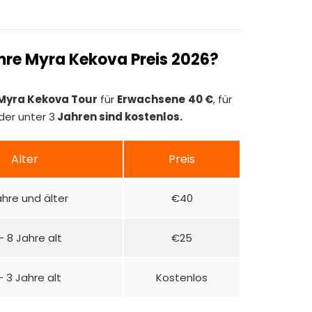
mre Myra Kekova Preis 2026?
 Myra Kekova Tour
für
Erwachsene
40 €
, für
nder unter 3
Jahren sind kostenlos.
Alter
Preis
ahre und älter
€40
– 8 Jahre alt
€25
– 3 Jahre alt
Kostenlos