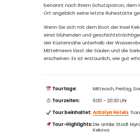
benannt nach ihrem Schutzpatron, dem Hei
Ort angeblich seine letzte Ruhestätte g
Wenn Sie sich mit dem Boot der Insel Kek
einst blühenden und geschichtsträchtigen
der Küstennähe unterhalb der Wasserobe
Mittelmeers lässt die Säulen und die S
erscheinen. Es ist erstaunlich, wie gut er
Tourtage:
Mittwoch, Freitag, S
Tourzeiten:
6:00 – 20:30 Uhr
Tour beinhaltet:
Antalya Hotels
Tran
Tour-Highlights:
Die antike Stadt Myra
Kekova