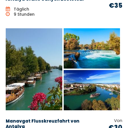
€35
Täglich
9 Stunden
Von
Manavgat Flusskreuzfahrt von
€30
Antalya