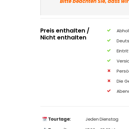
Bitte beachten Sie, dass wi
Preis enthalten /
Abhol
Nicht enthalten
Deuts
Eintri
Versi
Persö
Die G
Aben
Tourtage:
Jeden Dienstag