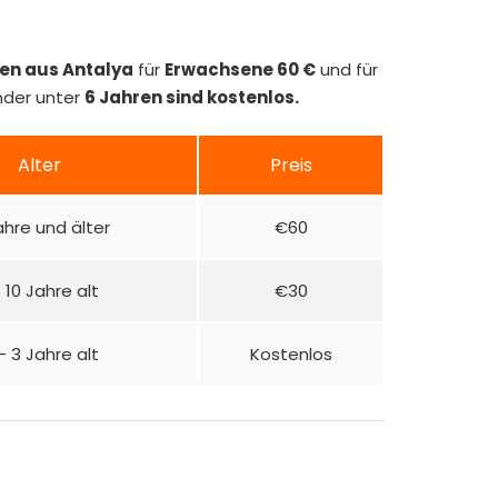
ien aus Antalya
für
Erwachsene 60 €
und für
inder unter
6 Jahren sind kostenlos.
Alter
Preis
Jahre und älter
€60
 10 Jahre alt
€30
– 3 Jahre alt
Kostenlos