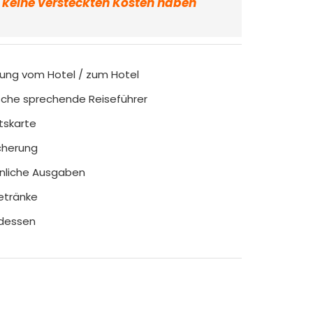
r keine versteckten Kosten haben
ung vom Hotel / zum Hotel
che sprechende Reiseführer
ttskarte
cherung
nliche Ausgaben
etränke
dessen