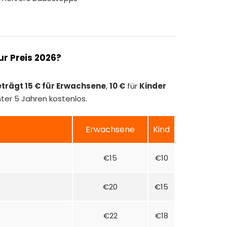
ur Preis 2026?
eträgt 15 € für Erwachsene
,
10 €
für
Kinder
nter 5 Jahren kostenlos.
Erwachsene
Kind
€15
€10
€20
€15
€22
€18