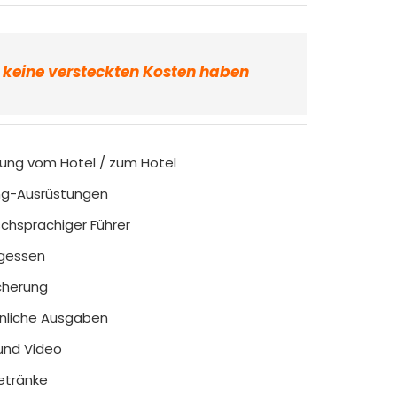
r keine versteckten Kosten haben
ung vom Hotel / zum Hotel
ng-Ausrüstungen
chsprachiger Führer
agessen
cherung
nliche Ausgaben
und Video
etränke